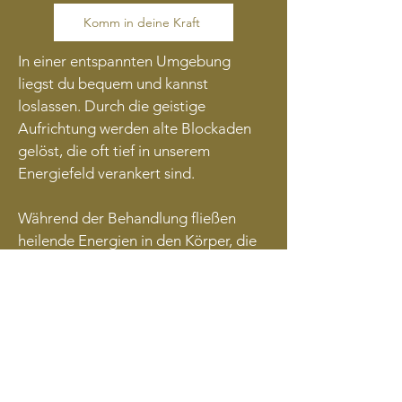
Komm in deine Kraft
In einer entspannten Umgebung
liegst du bequem und kannst
loslassen.
Durch die geistige
Aufrichtung werden alte Blockaden
gelöst, die oft tief in unserem
Energiefeld verankert sind.
Während der Behandlung fließen
heilende Energien in den Körper, die
feinstoffliche Blockaden auflösen.
Dies geschieht auf einer unsichtbaren,
spirituellen Ebene – die Heilung wird
nicht durch Berührung, sondern durch
reine Absicht und Energie bewirkt.
Daher kann die Behandlung auch
über die Ferne erfolgen.