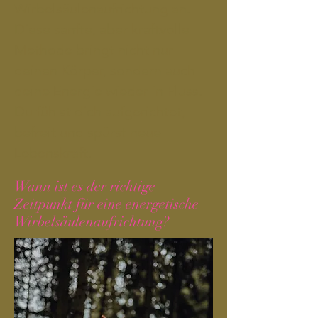
Wirbelsäulenaufrichtung an.
Diese sanfte, aber kraftvolle
Methode bringt nicht nur
deinen Körper, sondern auch
deine Energie wieder in Fluss.
Du fühlst dich aufgerichtet,
befreit und spürst neue
Lebenskraft.
Wann ist es der richtige
Zeitpunkt für eine energetische
Wirbelsäulenaufrichtung?