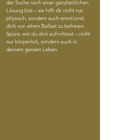
der Suche nach einer ganzheitlichen
Lösung bist – sie hilft dir nicht nur
physisch, sondern auch emotional,
dich von altem Ballast zu befreien.
Spüre, wie du dich aufrichtest – nicht
nur körperlich, sondern auch in
deinem ganzen Leben.
Die Wirbelsäule wird als Säule des
Lebens betrachtet, die nicht nur den
Körper stützt, sondern auch die
Verbindung zwischen Himmel und
Erde symbolisiert. Wenn diese Säule
energetisch aus dem Gleichgewicht
gerät, kann es zu Disharmonien in
allen Lebensbereichen kommen.
Die Aufrichtung wirkt wie ein
kosmischer Impuls, der den