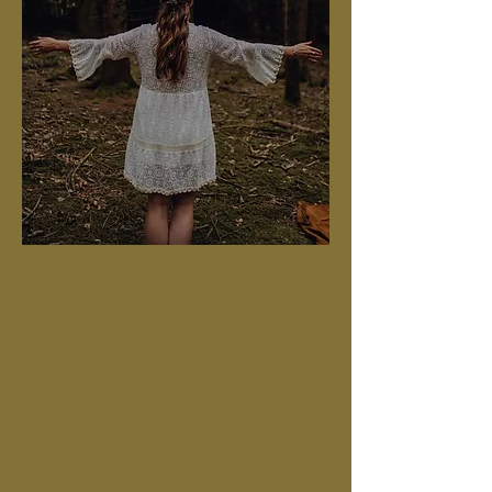
Stell dir vor, du könntest mit
Leichtigkeit und innerer
Balance durch den Tag gehen,
ohne dass Rückenschmerzen
oder innere Blockaden dich
belasten. Genau hier setzt die
energetische