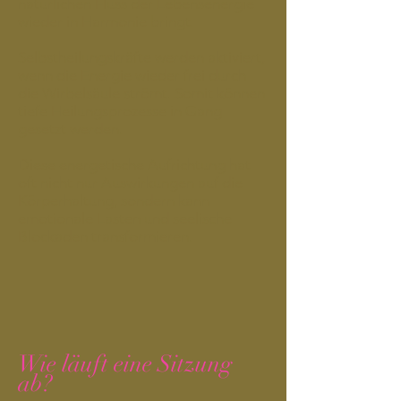
natürlichen Fluss der Lebensenergie
wieder in Harmonie bringt.
Selbstheilungskräfte werden aktiviert,
wenn die Energie wieder frei durch
die Wirbelsäule strömt. Somit können
tiefe Heilungsprozesse in Gang
gesetzt werden.
Diese energetische Aufrichtung hat
oft nicht nur Auswirkungen auf die
Körperhaltung, sondern kann
emotionale Lasten und seelische
Blockaden transformieren.
Wie läuft eine Sitzung
ab?