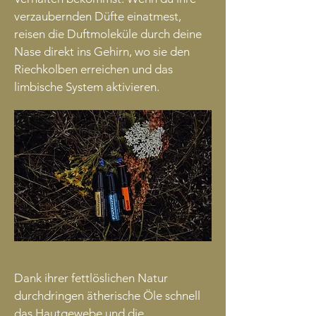
verzaubernden Düfte einatmest,
reisen die Duftmoleküle durch deine
Nase direkt ins Gehirn, wo sie den
Riechkolben erreichen und das
limbische System aktivieren.
Dank ihrer fettlöslichen Natur
durchdringen ätherische Öle schnell
das Hautgewebe und die