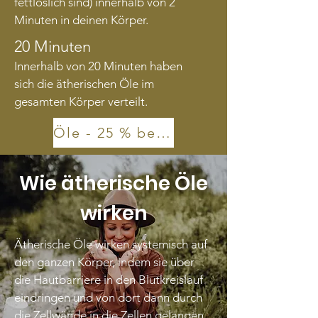
fettlöslich sind) innerhalb von 2
Minuten in deinen Körper.
20 Minuten
Innerhalb von 20 Minuten haben
sich die ätherischen Öle im
gesamten Körper verteilt.
Öle - 25 % bestellen
Wie ätherische Öle
wirken
Ätherische Öle wirken systemisch auf
den ganzen Körper, indem sie über
die Hautbarriere in den Blutkreislauf
eindringen und von dort dann durch
die Zellwände in die Zellen gelangen.