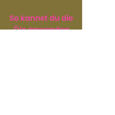
So kannst du die
Öle anwenden
Es ist ein Geschenk der
Natur, das uns hilft, das
Gleichgewicht in unserem
Leben zu finden.