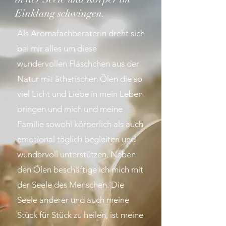
Einklang schwingen.
Als Aromafachberaterin dreht sich
bei mir alles um diese
wundervollen Fläschchen aus der
Natur mit ätherischen Ölen die so
viel Licht und Liebe in mein Leben
bringen und mich und meine
Familie sowohl körperlich als auch
emotional täglich begleiten und
wundervoll unterstützen. Neben
den Ölen beschäftige ich mich mit
der Seele des Menschen. Die
Seele anderer und auch meine
Stück für Stück zu heilen, ist meine